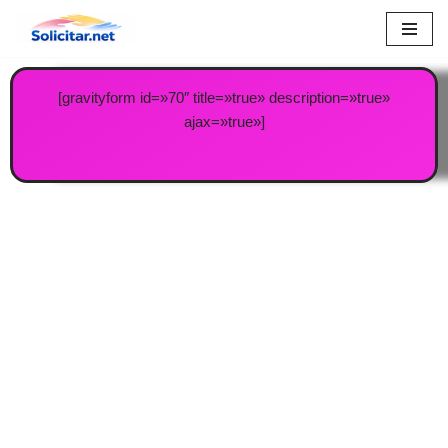
Saltar
al
[gravityform id=»70″ title=»true» description=»true»
contenido
ajax=»true»]