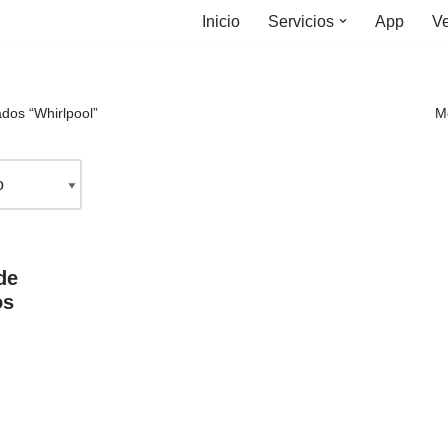
Inicio
Servicios
App
Ve
dos “Whirlpool”
Mo
de
os