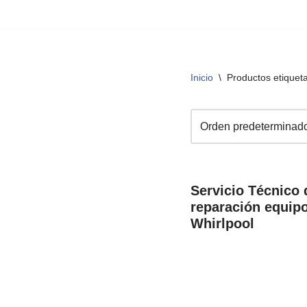
Saltar
al
contenido
Inicio
\
Productos etiqueta
Servicio Técnico 
reparación equip
Whirlpool