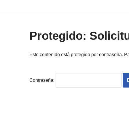
Saltar
al
contenido
Protegido: Solicit
Este contenido está protegido por contraseña. Pa
Contraseña: