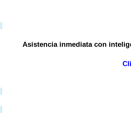
Saltar
al
contenido
Asistencia inmediata con intelige
Cl