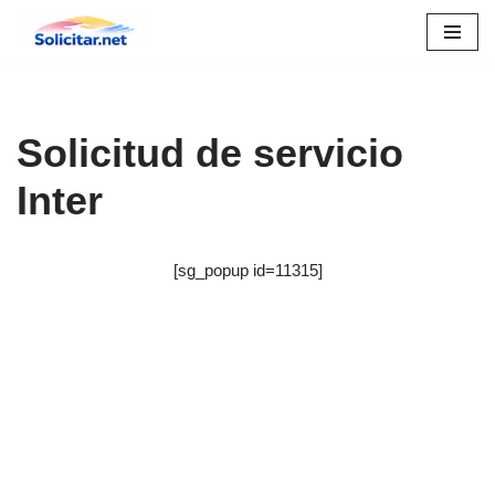
Saltar
al
contenido
Solicitud de servicio
Inter
[sg_popup id=11315]