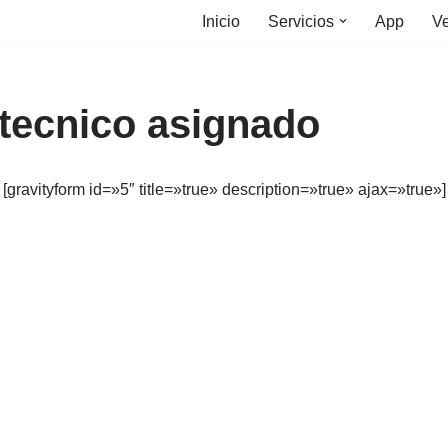
Inicio
Servicios
App
Ve
 tecnico asignado
[gravityform id=»5″ title=»true» description=»true» ajax=»true»]