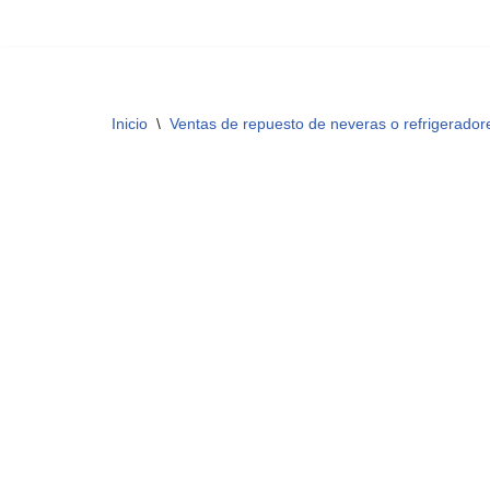
Saltar
al
contenido
Inicio
\
Ventas de repuesto de neveras o refrigerador